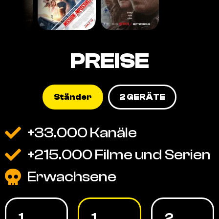
PREISE
Ständer
2 GERÄTE
+33.000 Kanäle
+215.000 Filme und Serien
Erwachsene
1
1
2