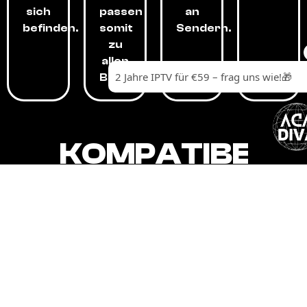
sich
passen
an
befinden.
somit
Sendern.
zu
allen
Budgets.
KOMPATIBEL
MIT,
ALLEN
GERÄTEN.
Unser IPTV-Dienst ist kompatibel mit all
Ihren Geräten: Smart-TVs, Android-
Boxen und -Telefonen, Apple-Geräten,
Amazon Fire Stick, Chromecast, KODI