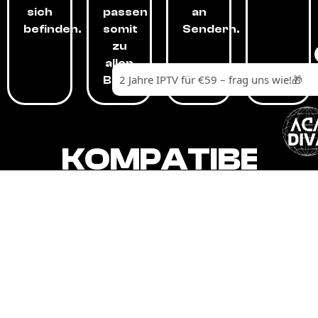
sich
passen
an
befinden.
somit
Sendern.
zu
allen
Budgets.
KOMPATIBEL
MIT,
ALLEN
GERÄTEN.
Unser IPTV-Dienst ist kompatibel mit all
Ihren Geräten: Smart-TVs, Android-
Boxen und -Telefonen, Apple-Geräten,
Amazon Fire Stick, Chromecast, KODI