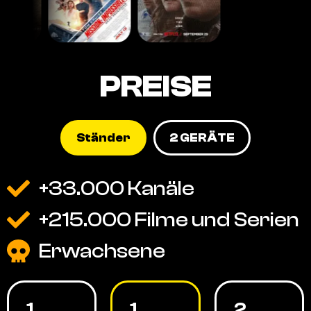
PREISE
Ständer
2 GERÄTE
+33.000 Kanäle
+215.000 Filme und Serien
Erwachsene
1
1
2