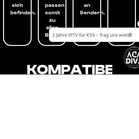
sich
passen
an
befinden.
somit
Sendern.
zu
allen
Budgets.
KOMPATIBEL
MIT,
ALLEN
GERÄTEN.
Unser IPTV-Dienst ist kompatibel mit all
Ihren Geräten: Smart-TVs, Android-
Boxen und -Telefonen, Apple-Geräten,
Amazon Fire Stick, Chromecast, KODI