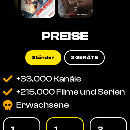
PREISE
Ständer
2 GERÄTE
+33.000 Kanäle
+215.000 Filme und Serien
Erwachsene
1
1
2