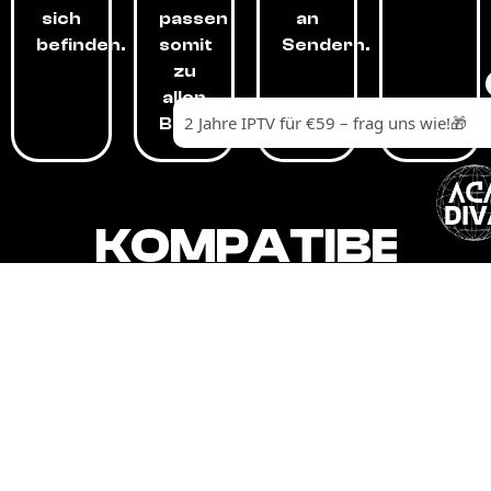
sich
passen
an
befinden.
somit
Sendern.
zu
allen
Budgets.
KOMPATIBEL
MIT,
ALLEN
GERÄTEN.
Unser IPTV-Dienst ist kompatibel mit all
Ihren Geräten: Smart-TVs, Android-
Boxen und -Telefonen, Apple-Geräten,
Amazon Fire Stick, Chromecast, KODI