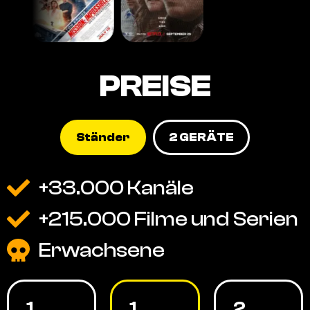
PREISE
Ständer
2 GERÄTE
+33.000 Kanäle
+215.000 Filme und Serien
Erwachsene
1
1
2