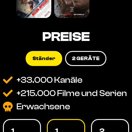
PREISE
Ständer
2 GERÄTE
+33.000 Kanäle
+215.000 Filme und Serien
Erwachsene
1
1
2