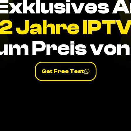
Exklusives 
2 Jahre IPT
um Preis von 
Get Free Test