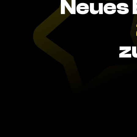
Neues 
z