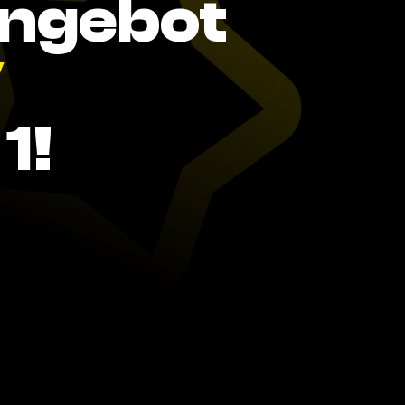
Angebot
V
1!