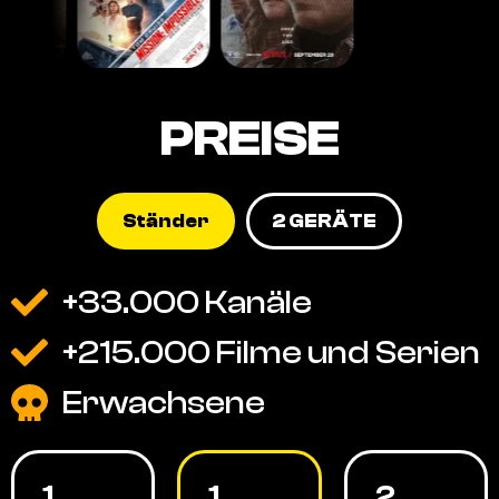
PREISE
Ständer
2 GERÄTE
+33.000 Kanäle
+215.000 Filme und Serien
Erwachsene
1
1
2