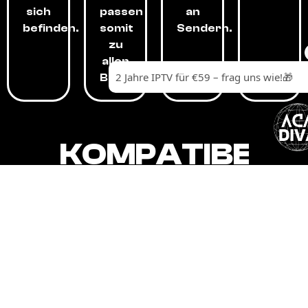
sich
passen
an
befinden.
somit
Sendern.
zu
allen
Budgets.
KOMPATIBEL
MIT,
ALLEN
GERÄTEN.
Unser IPTV-Dienst ist kompatibel mit all
Ihren Geräten: Smart-TVs, Android-
Boxen und -Telefonen, Apple-Geräten,
Amazon Fire Stick, Chromecast, KODI