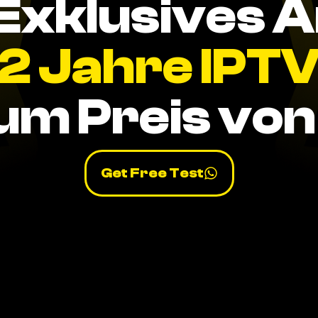
Exklusives 
2 Jahre IPT
um Preis von 
Get Free Test