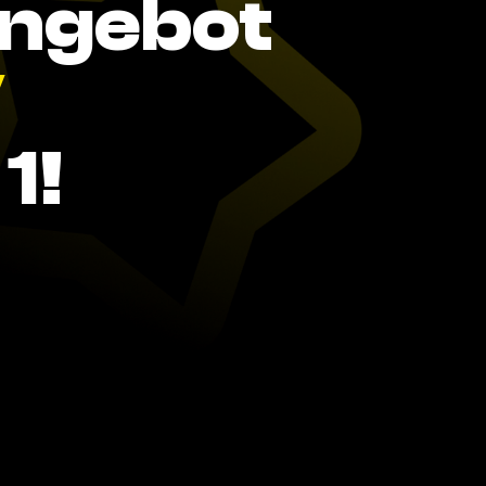
Angebot
V
1!