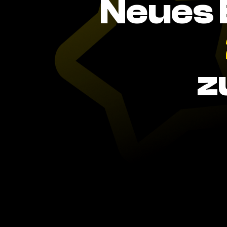
Neues 
z