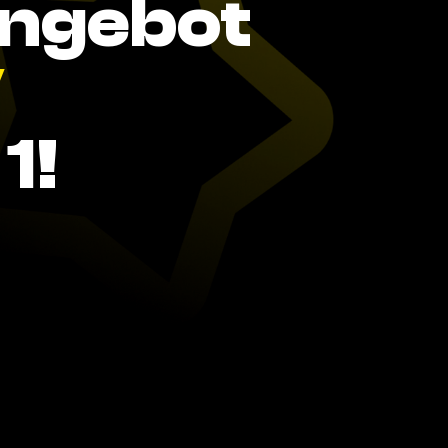
Angebot
V
1!