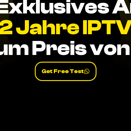
Exklusives 
2 Jahre IPT
um Preis von 
Get Free Test