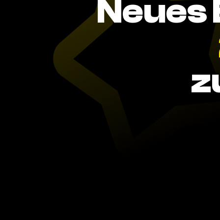
Neues 
z