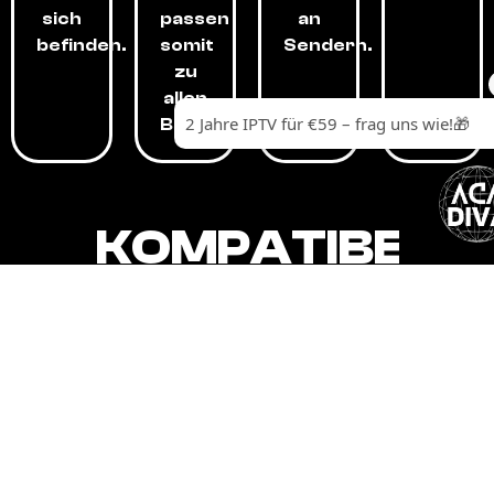
sich
passen
an
befinden.
somit
Sendern.
zu
allen
Budgets.
KOMPATIBEL
MIT,
ALLEN
GERÄTEN.
Unser IPTV-Dienst ist kompatibel mit all
Ihren Geräten: Smart-TVs, Android-
Boxen und -Telefonen, Apple-Geräten,
Amazon Fire Stick, Chromecast, KODI