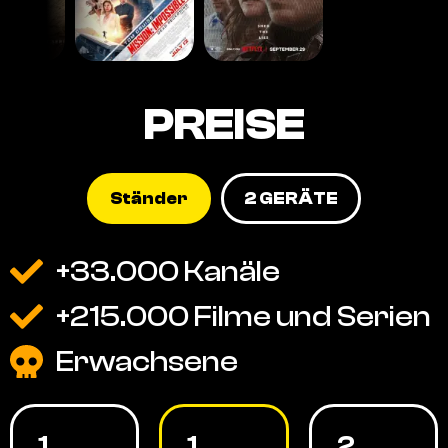
PREISE
Ständer
2 GERÄTE
+33.000 Kanäle
+215.000 Filme und Serien
Erwachsene
1
1
2