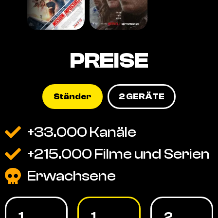
PREISE
Ständer
2 GERÄTE
+33.000 Kanäle
+215.000 Filme und Serien
Erwachsene
1
1
2