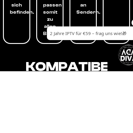
sich
passen
an
befinden.
somit
Sendern.
zu
allen
Budgets.
KOMPATIBEL
MIT,
ALLEN
GERÄTEN.
Unser IPTV-Dienst ist kompatibel mit all
Ihren Geräten: Smart-TVs, Android-
Boxen und -Telefonen, Apple-Geräten,
Amazon Fire Stick, Chromecast, KODI