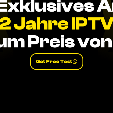
Exklusives 
2 Jahre IPT
um Preis von 
Get Free Test