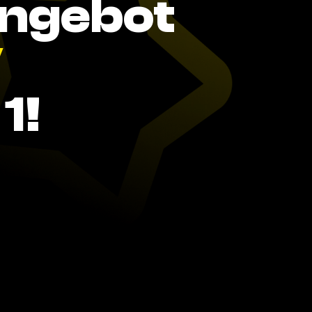
Angebot
V
1!