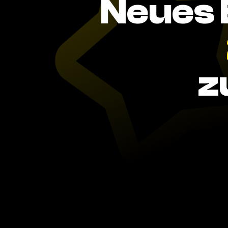
Neues 
z