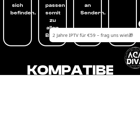
sich
passen
an
befinden.
somit
Sendern.
zu
allen
Budgets.
KOMPATIBEL
MIT,
ALLEN
GERÄTEN.
Unser IPTV-Dienst ist kompatibel mit all
Ihren Geräten: Smart-TVs, Android-
Boxen und -Telefonen, Apple-Geräten,
Amazon Fire Stick, Chromecast, KODI