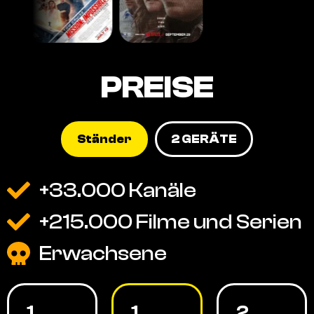
PREISE
Ständer
2 GERÄTE
+33.000 Kanäle
+215.000 Filme und Serien
Erwachsene
1
1
2