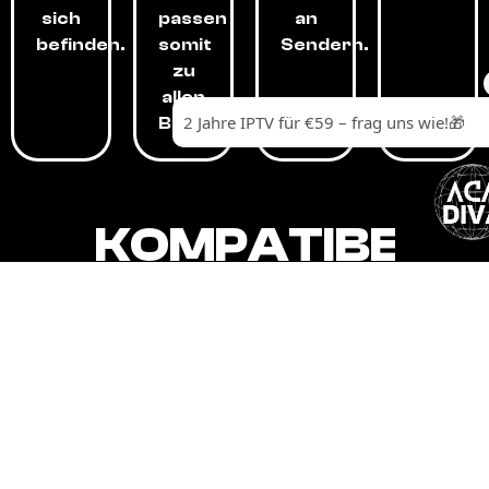
sich
passen
an
befinden.
somit
Sendern.
zu
allen
Budgets.
KOMPATIBEL
MIT,
ALLEN
GERÄTEN.
Unser IPTV-Dienst ist kompatibel mit all
Ihren Geräten: Smart-TVs, Android-
Boxen und -Telefonen, Apple-Geräten,
Amazon Fire Stick, Chromecast, KODI