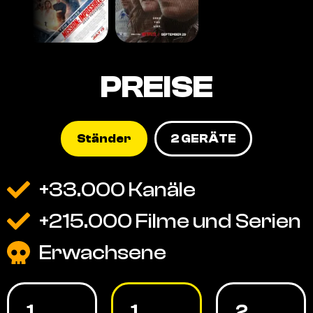
PREISE
Ständer
2 GERÄTE
+33.000 Kanäle
+215.000 Filme und Serien
Erwachsene
1
1
2