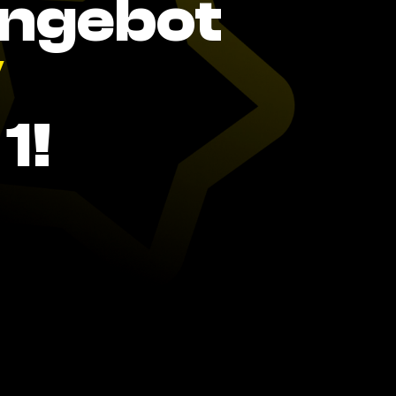
Angebot
V
1!