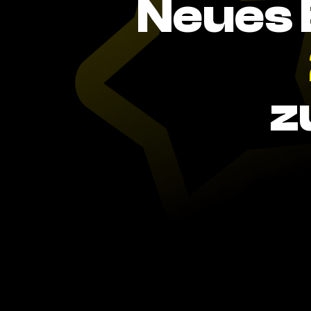
Neues 
z