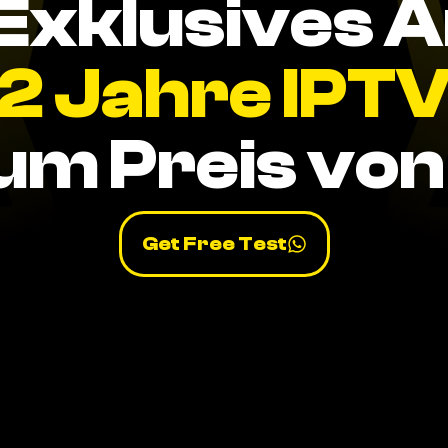
Exklusives 
2 Jahre IPT
um Preis von 
Get Free Test