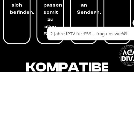
sich
passen
an
befinden.
somit
Sendern.
zu
allen
Budgets.
KOMPATIBEL
MIT,
ALLEN
GERÄTEN.
Unser IPTV-Dienst ist kompatibel mit all
Ihren Geräten: Smart-TVs, Android-
Boxen und -Telefonen, Apple-Geräten,
Amazon Fire Stick, Chromecast, KODI