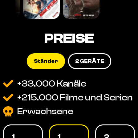
PREISE
Ständer
2 GERÄTE
+33.000 Kanäle
+215.000 Filme und Serien
Erwachsene
1
1
2