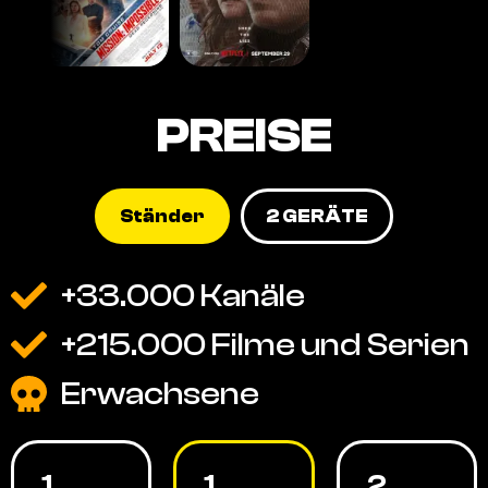
PREISE
Ständer
2 GERÄTE
+33.000 Kanäle
+215.000 Filme und Serien
Erwachsene
1
1
2