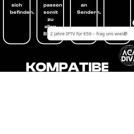
sich
passen
an
befinden.
somit
Sendern.
zu
allen
Budgets.
KOMPATIBEL
MIT,
ALLEN
GERÄTEN.
Unser IPTV-Dienst ist kompatibel mit all
Ihren Geräten: Smart-TVs, Android-
Boxen und -Telefonen, Apple-Geräten,
Amazon Fire Stick, Chromecast, KODI