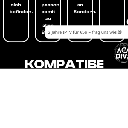
sich
passen
an
befinden.
somit
Sendern.
zu
allen
Budgets.
KOMPATIBEL
MIT,
ALLEN
GERÄTEN.
Unser IPTV-Dienst ist kompatibel mit all
Ihren Geräten: Smart-TVs, Android-
Boxen und -Telefonen, Apple-Geräten,
Amazon Fire Stick, Chromecast, KODI