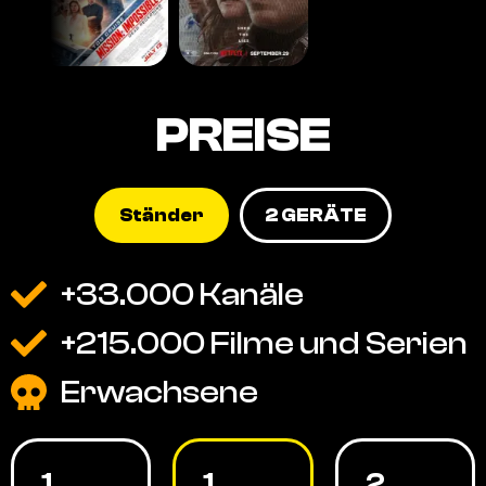
PREISE
Ständer
2 GERÄTE
+33.000 Kanäle
+215.000 Filme und Serien
Erwachsene
1
1
2