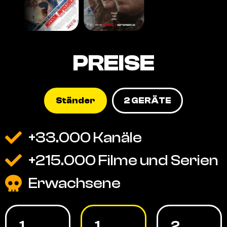
PREISE
Ständer
2 GERÄTE
+33.000 Kanäle
+215.000 Filme und Serien
Erwachsene
1
1
2