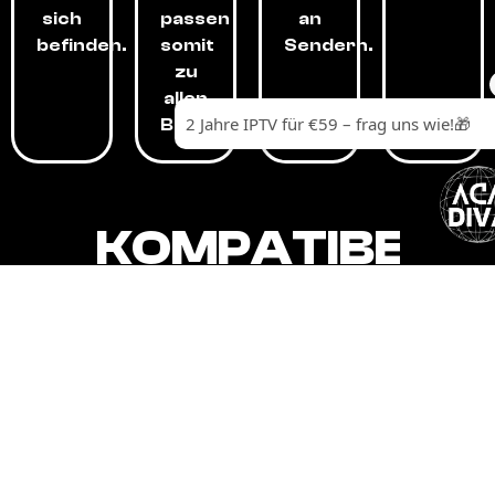
sich
passen
an
befinden.
somit
Sendern.
zu
allen
Budgets.
KOMPATIBEL
MIT,
ALLEN
GERÄTEN.
Unser IPTV-Dienst ist kompatibel mit all
Ihren Geräten: Smart-TVs, Android-
Boxen und -Telefonen, Apple-Geräten,
Amazon Fire Stick, Chromecast, KODI