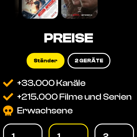
PREISE
Ständer
2 GERÄTE
+33.000 Kanäle
+215.000 Filme und Serien
Erwachsene
1
1
2