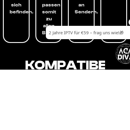
sich
passen
an
befinden.
somit
Sendern.
zu
allen
Budgets.
KOMPATIBEL
MIT,
ALLEN
GERÄTEN.
Unser IPTV-Dienst ist kompatibel mit all
Ihren Geräten: Smart-TVs, Android-
Boxen und -Telefonen, Apple-Geräten,
Amazon Fire Stick, Chromecast, KODI