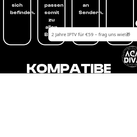
sich
passen
an
befinden.
somit
Sendern.
zu
allen
Budgets.
KOMPATIBEL
MIT,
ALLEN
GERÄTEN.
Unser IPTV-Dienst ist kompatibel mit all
Ihren Geräten: Smart-TVs, Android-
Boxen und -Telefonen, Apple-Geräten,
Amazon Fire Stick, Chromecast, KODI