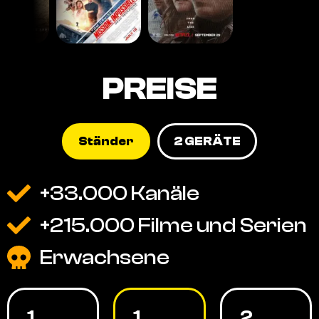
PREISE
Ständer
2 GERÄTE
+33.000 Kanäle
+215.000 Filme und Serien
Erwachsene
1
1
2