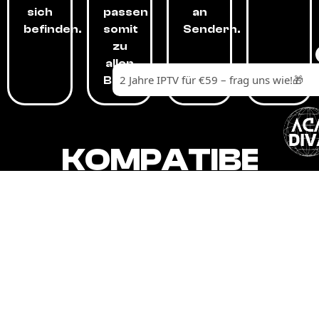
sich
passen
an
befinden.
somit
Sendern.
zu
allen
Budgets.
KOMPATIBEL
MIT,
ALLEN
GERÄTEN.
Unser IPTV-Dienst ist kompatibel mit all
Ihren Geräten: Smart-TVs, Android-
Boxen und -Telefonen, Apple-Geräten,
Amazon Fire Stick, Chromecast, KODI