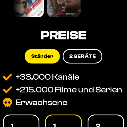
PREISE
Ständer
2 GERÄTE
+33.000 Kanäle
+215.000 Filme und Serien
Erwachsene
1
1
2