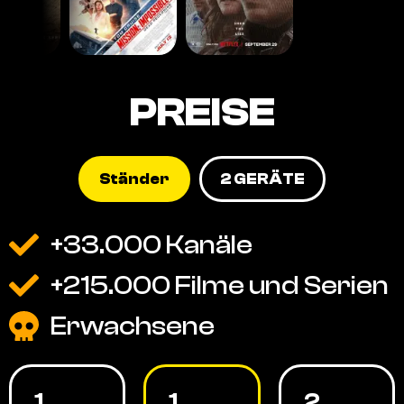
PREISE
Ständer
2 GERÄTE
+33.000 Kanäle
+215.000 Filme und Serien
Erwachsene
1
1
2