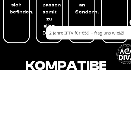
sich
passen
an
befinden.
somit
Sendern.
zu
allen
Budgets.
KOMPATIBEL
MIT,
ALLEN
GERÄTEN.
Unser IPTV-Dienst ist kompatibel mit all
Ihren Geräten: Smart-TVs, Android-
Boxen und -Telefonen, Apple-Geräten,
Amazon Fire Stick, Chromecast, KODI