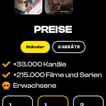
PREISE
Ständer
2 GERÄTE
+33.000 Kanäle
+215.000 Filme und Serien
Erwachsene
1
1
2