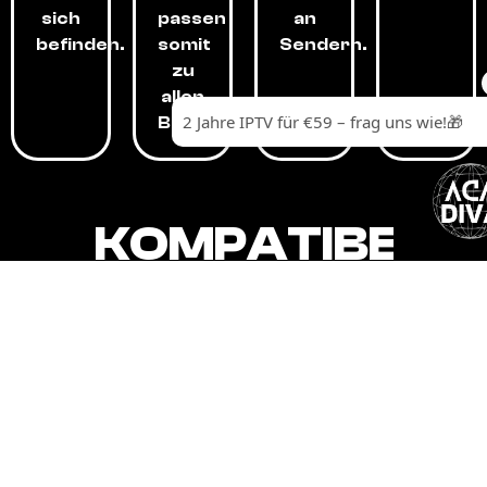
sich
passen
an
befinden.
somit
Sendern.
zu
allen
Budgets.
KOMPATIBEL
MIT,
ALLEN
GERÄTEN.
Unser IPTV-Dienst ist kompatibel mit all
Ihren Geräten: Smart-TVs, Android-
Boxen und -Telefonen, Apple-Geräten,
Amazon Fire Stick, Chromecast, KODI