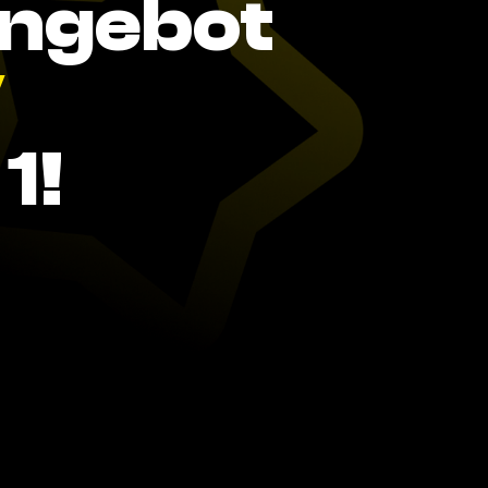
Angebot
V
1!