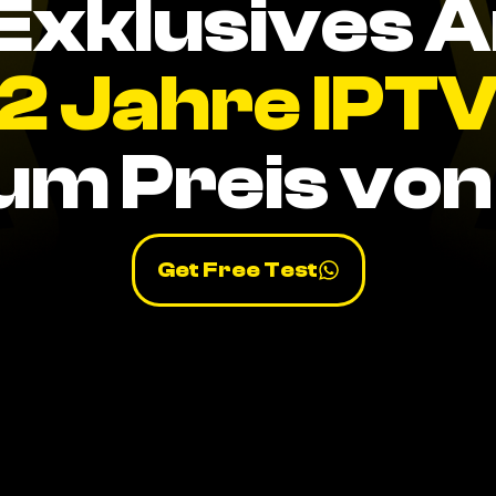
Exklusives 
2 Jahre IPT
um Preis von 
Get Free Test