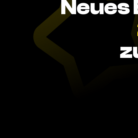
Neues 
z