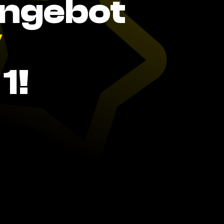
Angebot
V
1!