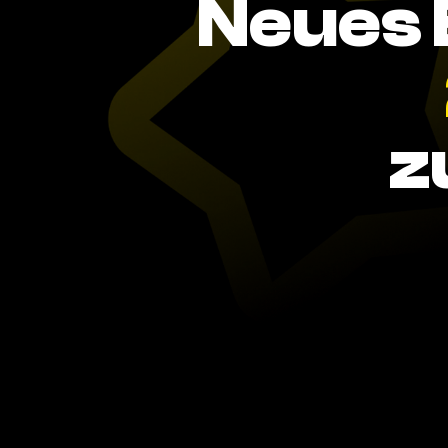
Neues 
z