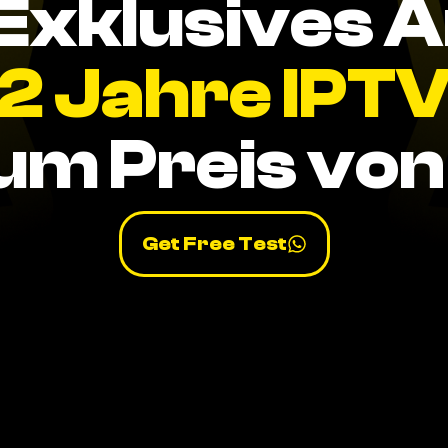
Exklusives 
2 Jahre IPT
um Preis von 
Get Free Test