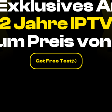
Exklusives 
2 Jahre IPT
um Preis von 
Get Free Test