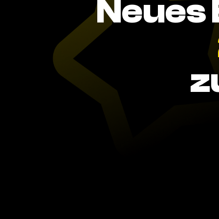
Neues 
z