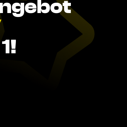
Angebot
V
1!