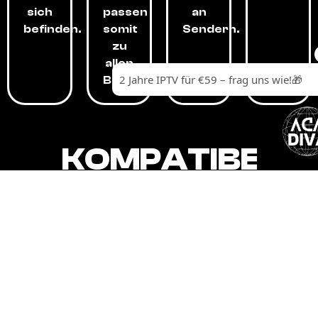
sich
passen
an
befinden.
somit
Sendern.
zu
allen
Budgets.
KOMPATIBEL
MIT,
ALLEN
GERÄTEN.
Unser IPTV-Dienst ist kompatibel mit all
Ihren Geräten: Smart-TVs, Android-
Boxen und -Telefonen, Apple-Geräten,
Amazon Fire Stick, Chromecast, KODI