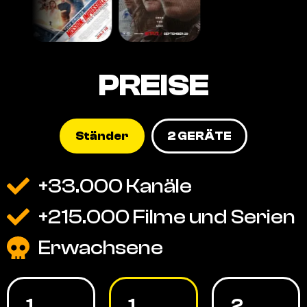
PREISE
Ständer
2 GERÄTE
+33.000 Kanäle
+215.000 Filme und Serien
Erwachsene
1
1
2