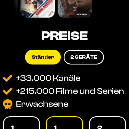
PREISE
Ständer
2 GERÄTE
+33.000 Kanäle
+215.000 Filme und Serien
Erwachsene
1
1
2