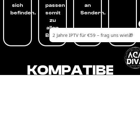
sich
passen
an
befinden.
somit
Sendern.
zu
allen
Budgets.
KOMPATIBEL
MIT,
ALLEN
GERÄTEN.
Unser IPTV-Dienst ist kompatibel mit all
Ihren Geräten: Smart-TVs, Android-
Boxen und -Telefonen, Apple-Geräten,
Amazon Fire Stick, Chromecast, KODI