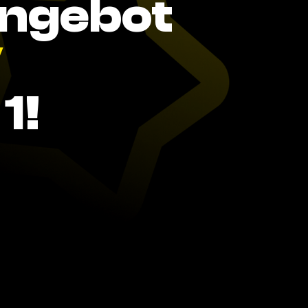
Angebot
V
1!