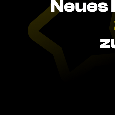
Neues 
z