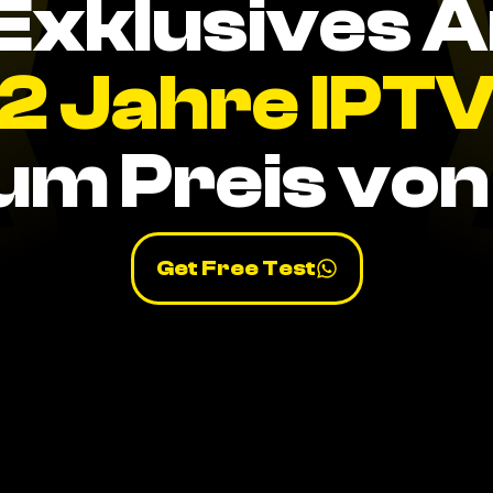
Exklusives 
2 Jahre IPT
um Preis von 
Get Free Test