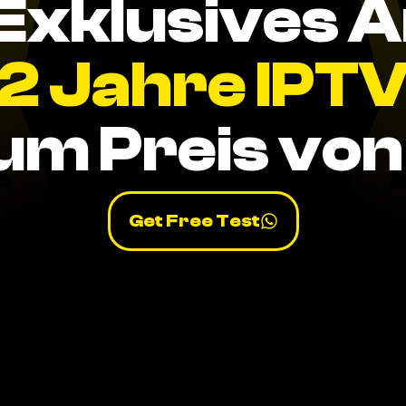
Exklusives 
2 Jahre IPT
um Preis von 
Get Free Test