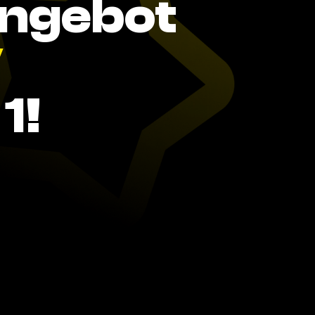
Angebot
V
1!