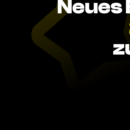
Neues 
z