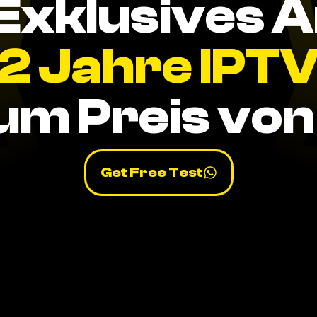
Exklusives 
2 Jahre IPT
um Preis von 
Get Free Test