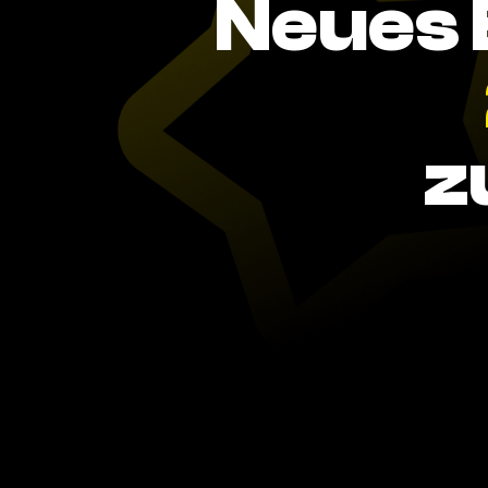
Neues 
z