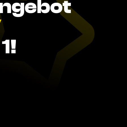
Angebot
V
1!