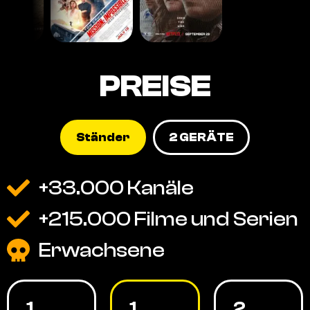
PREISE
Ständer
2 GERÄTE
+33.000 Kanäle
+215.000 Filme und Serien
Erwachsene
1
1
2