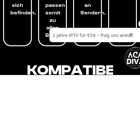
sich
passen
an
befinden.
somit
Sendern.
zu
allen
Budgets.
KOMPATIBEL
MIT,
ALLEN
GERÄTEN.
Unser IPTV-Dienst ist kompatibel mit all
Ihren Geräten: Smart-TVs, Android-
Boxen und -Telefonen, Apple-Geräten,
Amazon Fire Stick, Chromecast, KODI