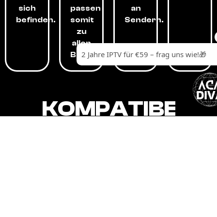
sich
passen
an
befinden.
somit
Sendern.
zu
allen
Budgets.
KOMPATIBEL
MIT,
ALLEN
GERÄTEN.
Unser IPTV-Dienst ist kompatibel mit all
Ihren Geräten: Smart-TVs, Android-
Boxen und -Telefonen, Apple-Geräten,
Amazon Fire Stick, Chromecast, KODI