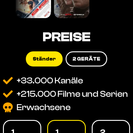
PREISE
Ständer
2 GERÄTE
+33.000 Kanäle
+215.000 Filme und Serien
Erwachsene
1
1
2