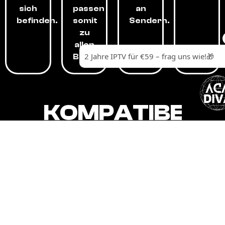
sich
passen
an
befinden.
somit
Sendern.
zu
allen
Budgets.
KOMPATIBEL
MIT,
ALLEN
GERÄTEN.
Unser IPTV-Dienst ist kompatibel mit all
Ihren Geräten: Smart-TVs, Android-
Boxen und -Telefonen, Apple-Geräten,
Amazon Fire Stick, Chromecast, KODI