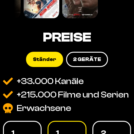
PREISE
Ständer
2 GERÄTE
+33.000 Kanäle
+215.000 Filme und Serien
Erwachsene
1
1
2