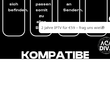
sich
passen
an
befinden.
somit
Sendern.
zu
allen
Budgets.
KOMPATIBEL
MIT,
ALLEN
GERÄTEN.
Unser IPTV-Dienst ist kompatibel mit all
Ihren Geräten: Smart-TVs, Android-
Boxen und -Telefonen, Apple-Geräten,
Amazon Fire Stick, Chromecast, KODI