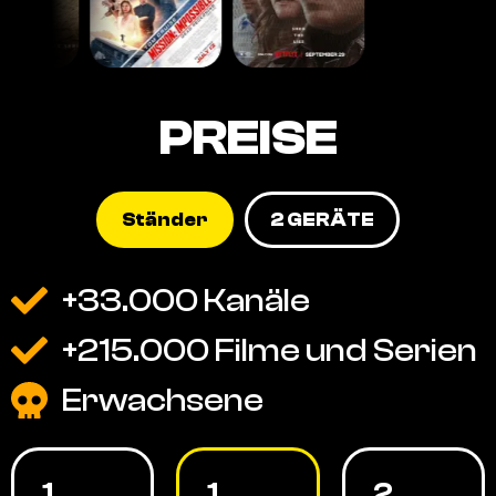
PREISE
Ständer
2 GERÄTE
+33.000 Kanäle
+215.000 Filme und Serien
Erwachsene
1
1
2