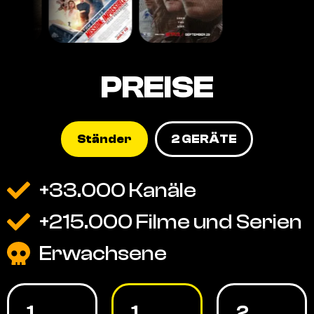
PREISE
Ständer
2 GERÄTE
+33.000 Kanäle
+215.000 Filme und Serien
Erwachsene
1
1
2