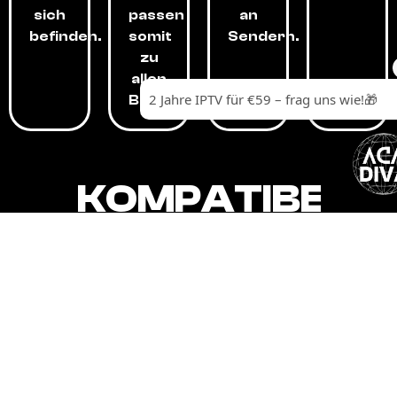
sich
passen
an
befinden.
somit
Sendern.
zu
allen
Budgets.
KOMPATIBEL
MIT,
ALLEN
GERÄTEN.
Unser IPTV-Dienst ist kompatibel mit all
Ihren Geräten: Smart-TVs, Android-
Boxen und -Telefonen, Apple-Geräten,
Amazon Fire Stick, Chromecast, KODI