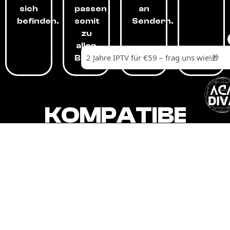
sich
passen
an
befinden.
somit
Sendern.
zu
allen
Budgets.
KOMPATIBEL
MIT,
ALLEN
GERÄTEN.
Unser IPTV-Dienst ist kompatibel mit all
Ihren Geräten: Smart-TVs, Android-
Boxen und -Telefonen, Apple-Geräten,
Amazon Fire Stick, Chromecast, KODI