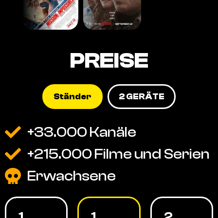
PREISE
Ständer
2 GERÄTE
+33.000 Kanäle
+215.000 Filme und Serien
Erwachsene
1
1
2