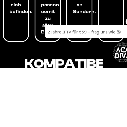
sich
passen
an
befinden.
somit
Sendern.
zu
allen
Budgets.
KOMPATIBEL
MIT,
ALLEN
GERÄTEN.
Unser IPTV-Dienst ist kompatibel mit all
Ihren Geräten: Smart-TVs, Android-
Boxen und -Telefonen, Apple-Geräten,
Amazon Fire Stick, Chromecast, KODI