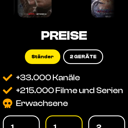
PREISE
Ständer
2 GERÄTE
+33.000 Kanäle
+215.000 Filme und Serien
Erwachsene
1
1
2