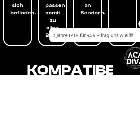
sich
passen
an
befinden.
somit
Sendern.
zu
allen
Budgets.
KOMPATIBEL
MIT,
ALLEN
GERÄTEN.
Unser IPTV-Dienst ist kompatibel mit all
Ihren Geräten: Smart-TVs, Android-
Boxen und -Telefonen, Apple-Geräten,
Amazon Fire Stick, Chromecast, KODI