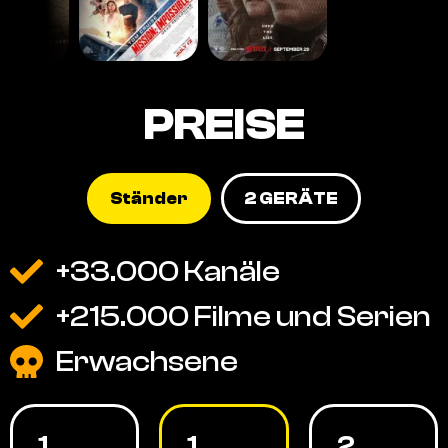
PREISE
Ständer
2 GERÄTE
+33.000 Kanäle
+215.000 Filme und Serien
Erwachsene
1
1
2