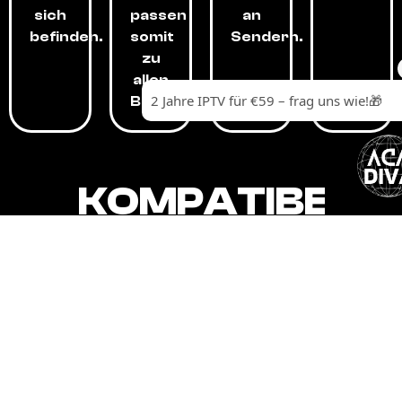
sich
passen
an
befinden.
somit
Sendern.
zu
allen
Budgets.
KOMPATIBEL
MIT,
ALLEN
GERÄTEN.
Unser IPTV-Dienst ist kompatibel mit all
Ihren Geräten: Smart-TVs, Android-
Boxen und -Telefonen, Apple-Geräten,
Amazon Fire Stick, Chromecast, KODI