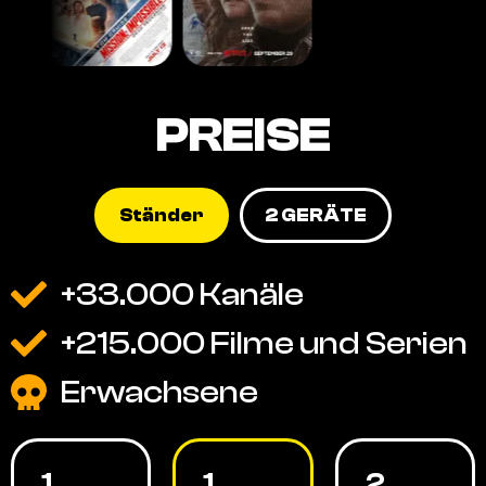
PREISE
Ständer
2 GERÄTE
+33.000 Kanäle
+215.000 Filme und Serien
Erwachsene
1
1
2