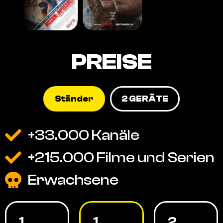
PREISE
Ständer
2 GERÄTE
+33.000 Kanäle
+215.000 Filme und Serien
Erwachsene
1
1
2