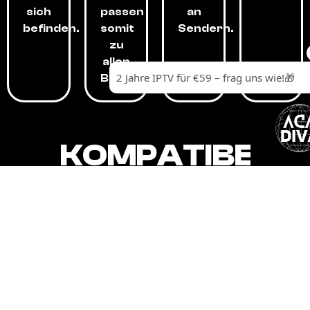
sich
passen
an
befinden.
somit
Sendern.
zu
allen
Budgets.
KOMPATIBEL
MIT,
ALLEN
GERÄTEN.
Unser IPTV-Dienst ist kompatibel mit all
Ihren Geräten: Smart-TVs, Android-
Boxen und -Telefonen, Apple-Geräten,
Amazon Fire Stick, Chromecast, KODI