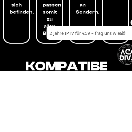
sich
passen
an
befinden.
somit
Sendern.
zu
allen
Budgets.
KOMPATIBEL
MIT,
ALLEN
GERÄTEN.
Unser IPTV-Dienst ist kompatibel mit all
Ihren Geräten: Smart-TVs, Android-
Boxen und -Telefonen, Apple-Geräten,
Amazon Fire Stick, Chromecast, KODI