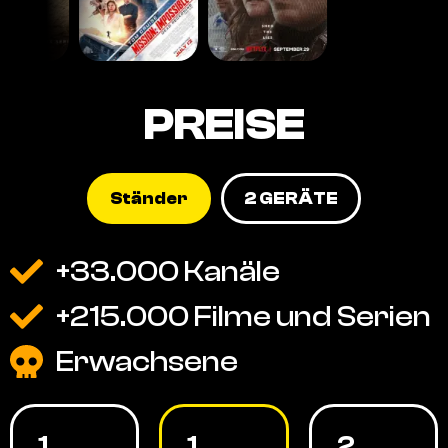
PREISE
Ständer
2 GERÄTE
+33.000 Kanäle
+215.000 Filme und Serien
Erwachsene
1
1
2