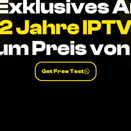
Exklusives 
2 Jahre IPT
um Preis von 
Get Free Test