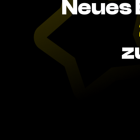
Neues 
z