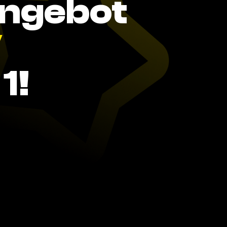
Angebot
V
1!