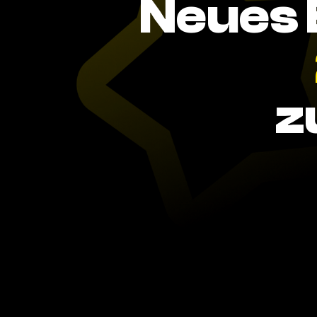
Neues 
z