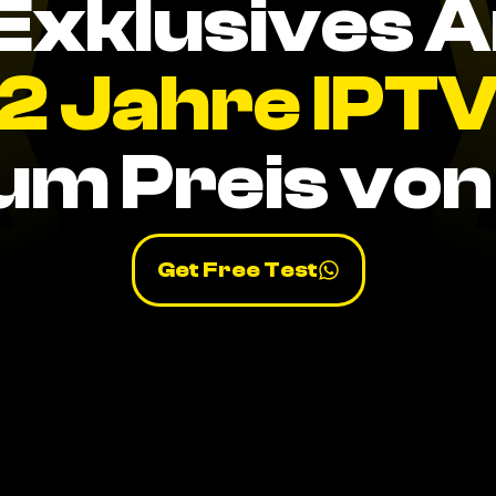
Exklusives 
2 Jahre IPT
um Preis von 
Get Free Test