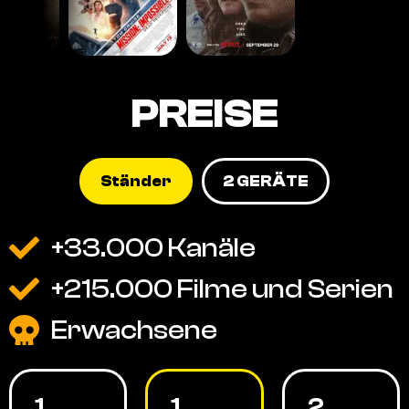
PREISE
Ständer
2 GERÄTE
+33.000 Kanäle
+215.000 Filme und Serien
Erwachsene
1
1
2