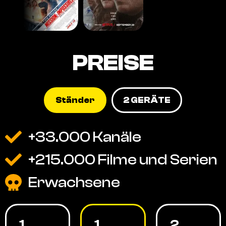
PREISE
Ständer
2 GERÄTE
+33.000 Kanäle
+215.000 Filme und Serien
Erwachsene
1
1
2