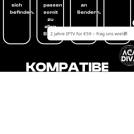
sich
passen
an
befinden.
somit
Sendern.
zu
allen
Budgets.
KOMPATIBEL
MIT,
ALLEN
GERÄTEN.
Unser IPTV-Dienst ist kompatibel mit all
Ihren Geräten: Smart-TVs, Android-
Boxen und -Telefonen, Apple-Geräten,
Amazon Fire Stick, Chromecast, KODI