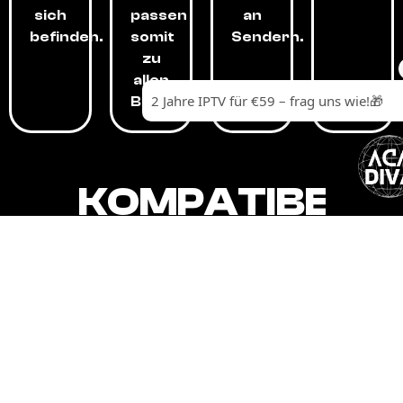
sich
passen
an
befinden.
somit
Sendern.
zu
allen
Budgets.
KOMPATIBEL
MIT,
ALLEN
GERÄTEN.
Unser IPTV-Dienst ist kompatibel mit all
Ihren Geräten: Smart-TVs, Android-
Boxen und -Telefonen, Apple-Geräten,
Amazon Fire Stick, Chromecast, KODI