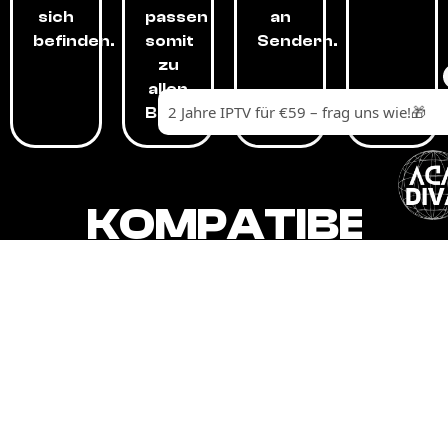
sich
passen
an
befinden.
somit
Sendern.
zu
allen
Budgets.
KOMPATIBEL
MIT,
ALLEN
GERÄTEN.
Unser IPTV-Dienst ist kompatibel mit all
Ihren Geräten: Smart-TVs, Android-
Boxen und -Telefonen, Apple-Geräten,
Amazon Fire Stick, Chromecast, KODI