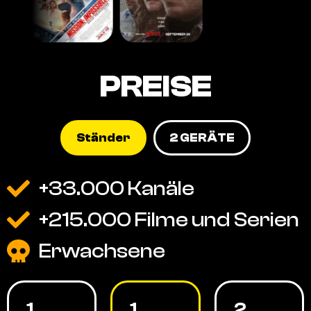
PREISE
Ständer
2 GERÄTE
+33.000 Kanäle
+215.000 Filme und Serien
Erwachsene
1
1
2